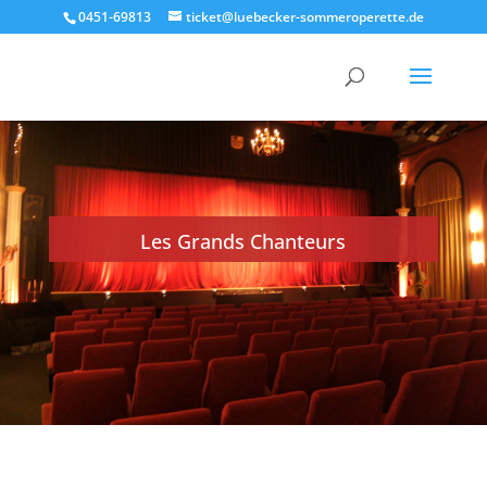
0451-69813
ticket@luebecker-sommeroperette.de
Les Grands Chanteurs