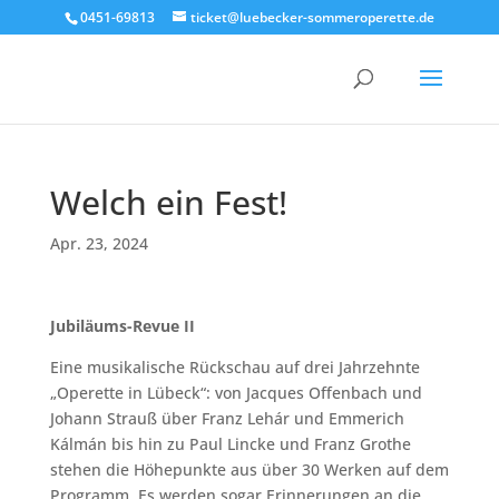
0451-69813
ticket@luebecker-sommeroperette.de
Welch ein Fest!
Apr. 23, 2024
Jubiläums-Revue II
Eine musikalische Rückschau auf drei Jahrzehnte
„Operette in Lübeck“: von Jacques Offenbach und
Johann Strauß über Franz Lehár und Emmerich
Kálmán bis hin zu Paul Lincke und Franz Grothe
stehen die Höhepunkte aus über 30 Werken auf dem
Programm. Es werden sogar Erinnerungen an die