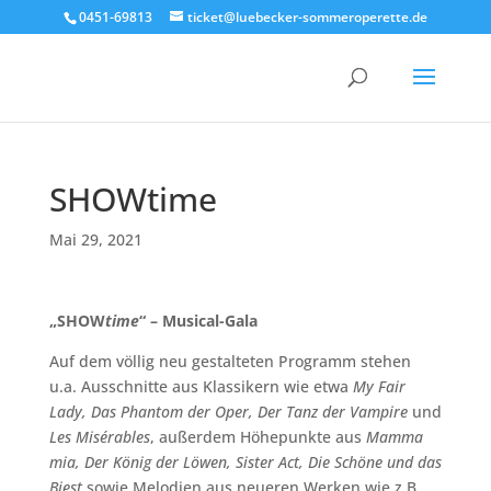
0451-69813
ticket@luebecker-sommeroperette.de
SHOWtime
Mai 29, 2021
„SHOW
time
“ – Musical-Gala
Auf dem völlig neu gestalteten Programm stehen
u.a. Ausschnitte aus Klassikern wie etwa
My Fair
Lady, Das Phantom der Oper, Der Tanz der Vampire
und
Les Misérables
, außerdem Höhepunkte aus
Mamma
mia, Der König der Löwen, Sister Act, Die Schöne und das
Biest
sowie Melodien aus neueren Werken wie z.B.