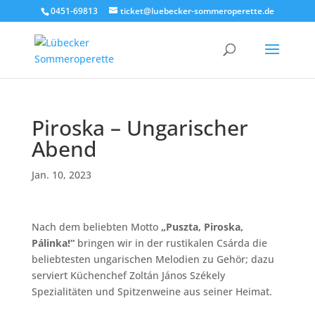
0451-69813
ticket@luebecker-sommeroperette.de
Piroska – Ungarischer
Abend
Jan. 10, 2023
Nach dem beliebten Motto
„Puszta, Piroska,
Pálinka!“
bringen wir in der rustikalen Csárda die
beliebtesten ungarischen Melodien zu Gehör; dazu
serviert Küchenchef Zoltán János Székely
Spezialitäten und Spitzenweine aus seiner Heimat.