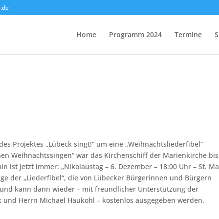
.de
Home
Programm 2024
Termine
S
des Projektes „Lübeck singt!“ um eine „Weihnachtsliederfibel“
enen Weihnachtssingen“ war das Kirchenschiff der Marienkirche bis
rmin ist jetzt immer: „Nikolaustag – 6. Dezember – 18:00 Uhr – St. M
lage der „Liederfibel“, die von Lübecker Bürgerinnen und Bürgern
und kann dann wieder – mit freundlicher Unterstützung der
k und Herrn Michael Haukohl – kostenlos ausgegeben werden.