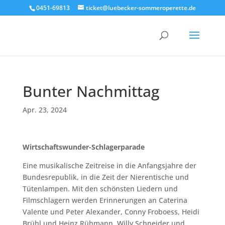
0451-69813
ticket@luebecker-sommeroperette.de
Bunter Nachmittag
Apr. 23, 2024
Wirtschaftswunder-Schlagerparade
Eine musikalische Zeitreise in die Anfangsjahre der
Bundesrepublik, in die Zeit der Nierentische und
Tütenlampen. Mit den schönsten Liedern und
Filmschlagern werden Erinnerungen an Caterina
Valente und Peter Alexander, Conny Froboess, Heidi
Brühl und Heinz Rühmann, Willy Schneider und